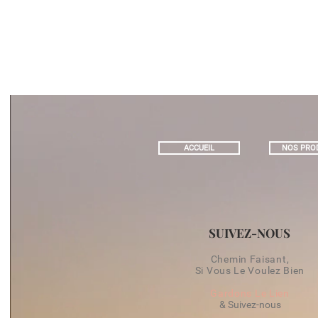
ACCUEIL
NOS PRO
SUIVEZ-NOUS
Chemin Faisant,
Si Vous Le Voulez Bien
Gardons Le Lien
& Suivez-nous