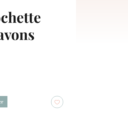
chette
avons
er