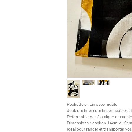
Pochette en Lin avec motifs
doublure intérieure imperméable et 
Refermable par élastique ajustable
Dimensions : environ 14cm x 10c
Idéal pour ranger et transporter vo