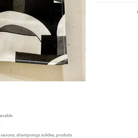
lavable.
.
m
s savons, shampoings solides, produits