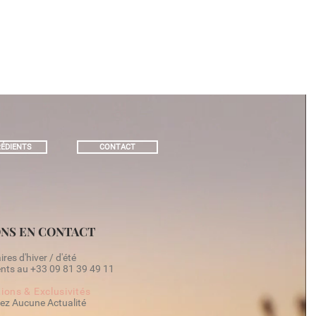
ÉDIENTS
CONTACT
NS EN CONTACT
res d'hiver / d'été
ts au +33 09 81 39 49 11​
ions & Exclusivités
ez Aucune Actualité