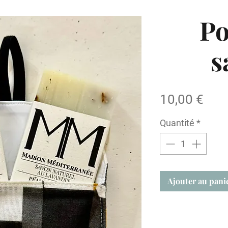
Po
s
Prix
10,00 €
Quantité
*
Ajouter au pani