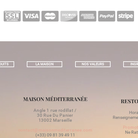
DUITS
LA MAISON
NOS VALEURS
INGR
MAISON MÉDITERRANÉE
RESTO
Angle 1 rue rodillat /
Horai
30 Rue Du Panier
Renseignemen
13002 Marseille
Promot
contact@maisonmediterranee.com
Ne Rat
(+33) 09 81 39 49 11