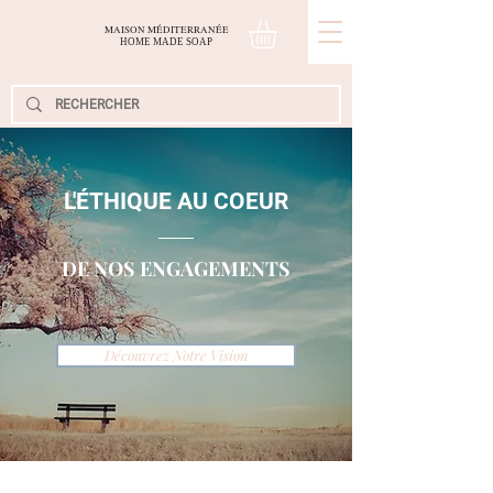
MAISON MÉDITERRANÉE
H
OME
M
ADE
S
OAP
L'ÉTHIQUE AU COEUR
DE NOS ENGAGEMENTS
Découvrez Notre Vision