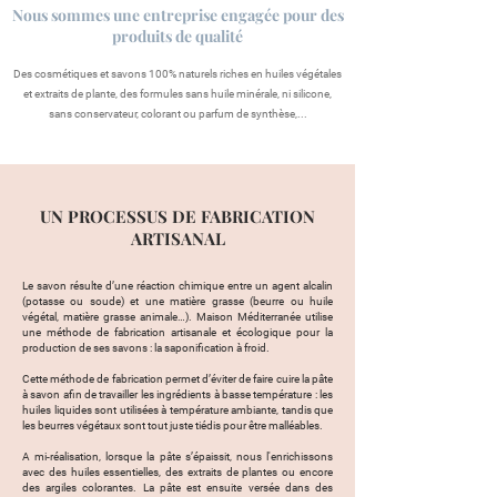
Nous sommes une entreprise engagée pour des
produits de qualité
Des cosmétiques et savons 100% naturels riches en huiles végétales
et extraits de plante,
des formules sans huile minérale, ni silicone,
sans conservateur, colorant ou parfum de synthèse,...
UN PROCESSUS DE FABRICATION
ARTISANAL
Le savon résulte d’une réaction chimique entre un agent alcalin
(potasse ou soude) et une matière grasse (beurre ou huile
végétal, matière grasse animale…). Maison Méditerranée utilise
une méthode de fabrication artisanale et écologique pour la
production de ses savons : la saponification à froid.
Cette méthode de fabrication permet d’éviter de faire cuire la pâte
à savon afin de travailler les ingrédients à basse température : les
huiles liquides sont utilisées à température ambiante, tandis que
les beurres végétaux sont tout juste tiédis pour être malléables.
A mi-réalisation, lorsque la pâte s’épaissit, nous l'enrichissons
avec des huiles essentielles, des extraits de plantes ou encore
des argiles colorantes. La pâte est ensuite versée dans des