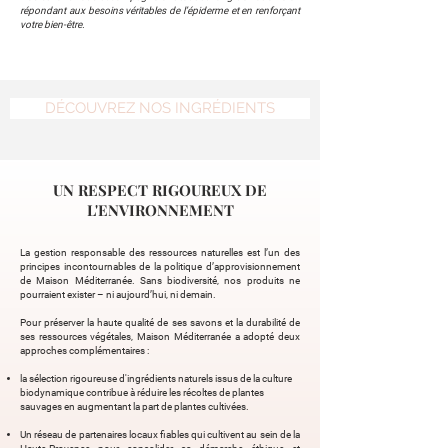
répondant aux besoins véritables de l’épiderme et en renforçant
votre bien-être.
DÉCOUVREZ NOS INGRÉDIENTS
UN RESPECT RIGOUREUX DE
L'ENVIRONNEMENT
La gestion responsable des ressources naturelles est l’un des
principes incontournables de la politique d’approvisionnement
de Maison Méditerranée. Sans biodiversité, nos produits ne
pourraient exister – ni aujourd’hui, ni demain.
Pour préserver la haute qualité de ses savons et la durabilité de
ses ressources végétales, Maison Méditerranée a adopté deux
approches complémentaires :
la sélection rigoureuse d'ingrédients naturels issus de la culture
biodynamique contribue à réduire les récoltes de plantes
sauvages en augmentant la part de plantes cultivées.
Un réseau de partenaires locaux fiables qui cultivent au sein de la