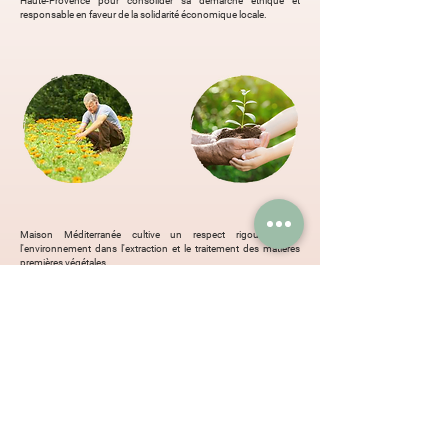
Haute-Provence pour consolider sa démarche éthique et
responsable en faveur de la solidarité économique locale.
Maison Méditerranée cultive un respect rigoureux de
l'environnement dans l'extraction et le traitement des matières
premières végétales.
Sur chaque emballage, Maison Méditerranée mentionne la
composition INCI de manière détaillée et dans sa totalité. Le
consommateur peut ainsi vérifier en toute transparence
l’absence totale d’ingrédients de synthèse, de parabens ou issus
de la pétro-chimie.
L’emballage en papier kraft participe au respect de
l'environnement et préserve la qualité des produits naturels.
Maison Méditerranée emploie donc des emballages recyclables
et totalement biodégradables en cohérence avec son
engagement écologique.