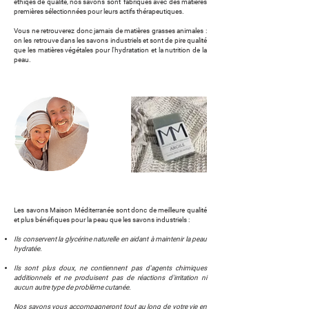
éthiqes de qualité, nos savons sont fabriqués avec des matières
premières sélectionnées pour leurs actifs thérapeutiques.
Vous ne retrouverez donc jamais de matières grasses animales :
on les retrouve dans les savons industriels et sont de pire qualité
que les matières végétales pour l'hydratation et la nutrition de la
peau.
Les savons Maison Méditerranée sont donc de meilleure qualité
et plus bénéfiques pour la peau que les savons industriels :
Ils conservent la glycérine naturelle en aidant à maintenir la peau
hydratée.
Ils sont plus doux, ne contiennent pas d'agents chimiques
additionnels et ne produisent pas de réactions d'irritation ni
aucun autre type de problème cutanée.
Nos savons vous accompagneront tout au long de votre vie en