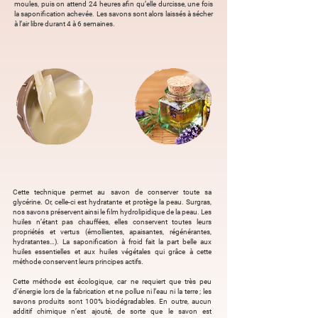
moules, puis on attend 24 heures afin qu’elle durcisse, une fois
la saponification achevée. Les savons sont alors laissés à sécher
à l’air libre durant 4 à 6 semaines.
Cette technique permet au savon de conserver toute sa
glycérine. Or, celle-ci est hydratante et protège la peau. Surgras,
nos savons préservent ainsi le film hydrolipidique de la peau. Les
huiles n’étant pas chauffées, elles conservent toutes leurs
propriétés et vertus (émollientes, apaisantes, régénérantes,
hydratantes…). La saponification à froid fait la part belle aux
huiles essentielles et aux huiles végétales qui grâce à cette
méthode conservent leurs principes actifs.
Cette méthode est écologique, car ne requiert que très peu
d’énergie lors de la fabrication et ne pollue ni l’eau ni la terre ; les
savons produits sont 100% biodégradables. En outre, aucun
additif chimique n’est ajouté, de sorte que le savon est