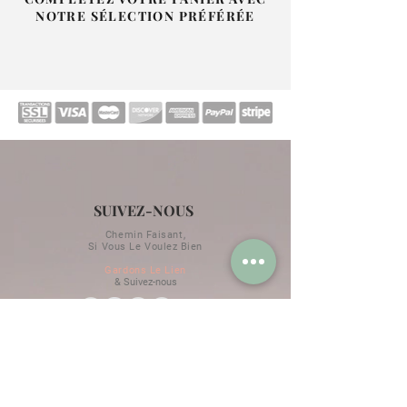
NOTRE SÉLECTION PRÉFÉRÉE
SUIVEZ-NOUS
Chemin Faisant,
Si Vous Le Voulez Bien
Gardons Le Lien
& Suivez-nous
RESTONS EN CONTACT
Horaires d'hiver / d'été
Renseignements au
+33 09 81 39 49 11