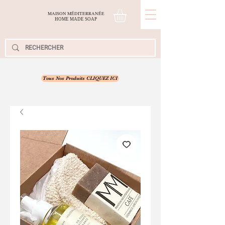
MAISON MÉDITERRANÉE
H
OME
M
ADE
S
OAP
Tous Nos Produits CLIQUEZ ICI