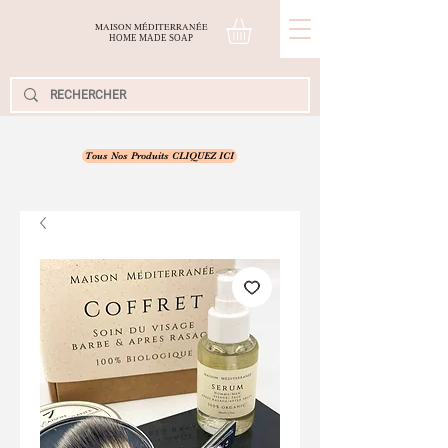
MAISON MÉDITERRANÉE
H
OME
M
ADE
S
OAP
Tous Nos Produits CLIQUEZ ICI