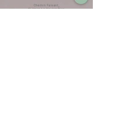
Chemin Faisant,
Si Vous Le Voulez Bien
Gardons Le Lien
& Suivez-nous
RESTONS EN CONTACT
Horaires d'hiver / d'été
Renseignements au
+33 09 81 39 49 11
Promotions & Exclusivités
Ne Ratez Aucune Actualité
OK
MAISON MÉDITERRANÉE
Angle 1 rue rodillat /
30 Rue Du Panier
13002 Marseille
contact@maisonmediterranee.com